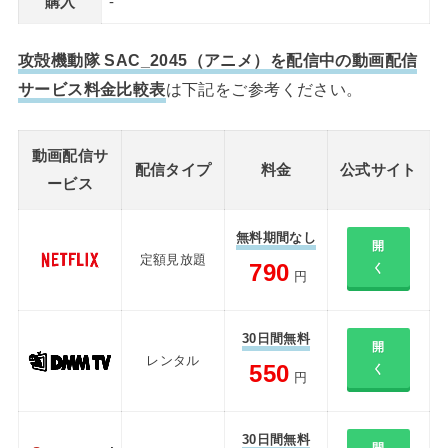
購入
-
攻殻機動隊 SAC_2045（アニメ）を配信中の動画配信
サービス料金比較表
は下記をご参考ください。
動画配信サ
配信タイプ
料金
公式サイト
ービス
無料期間なし
開
定額見放題
790
く
円
30日間無料
開
レンタル
550
く
円
30日間無料