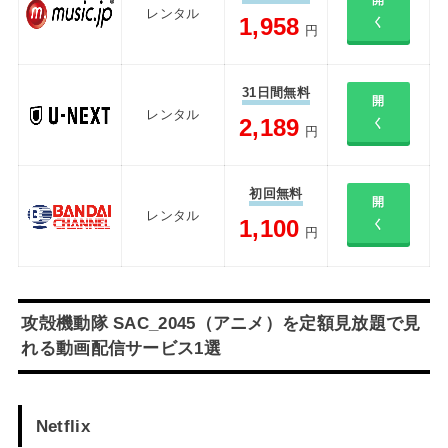
開
レンタル
1,958
く
円
31日間無料
開
レンタル
2,189
く
円
初回無料
開
レンタル
1,100
く
円
攻殻機動隊 SAC_2045（アニメ）を定額見放題で見
れる動画配信サービス1選
Netflix