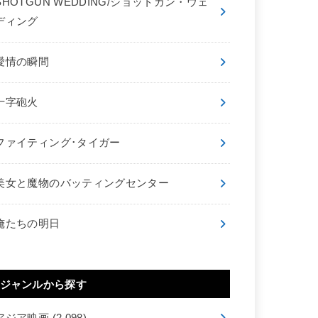
SHOTGUN WEDDING/ショットガン・ウェ
ディング
愛情の瞬間
十字砲火
ファイティング･タイガー
美女と魔物のバッティングセンター
俺たちの明日
ジャンルから探す
アジア映画
(2,098)