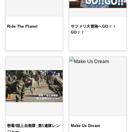
Ride The Planet
サファリ大冒険へGO！！
GO！！
密着!陸上自衛隊_第1連隊レン
Make Us Dream
ジャー