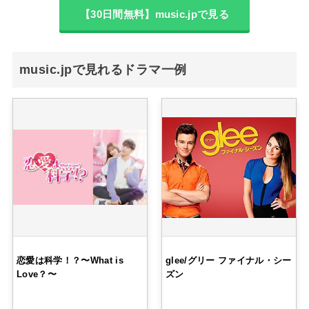
【30日間無料】music.jpで見る
music.jpで見れるドラマ一例
恋愛は科学！？〜What is
glee/グリー ファイナル・シー
Love？〜
ズン