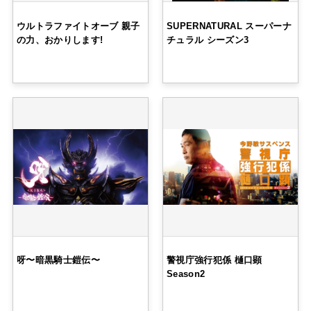
ウルトラファイトオーブ 親子
SUPERNATURAL スーパーナ
の力、おかりします!
チュラル シーズン3
呀
〜暗黒騎士鎧伝〜
警視庁強行犯係 樋口顕
Season2