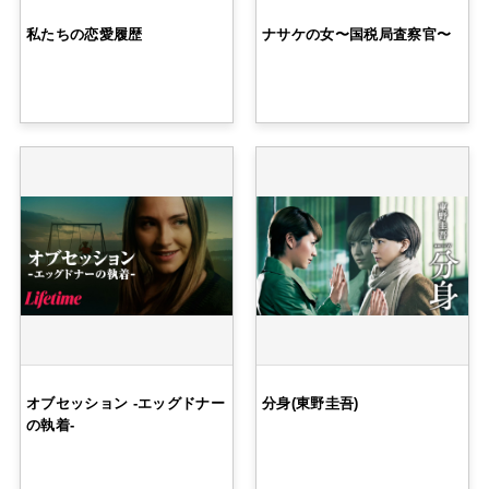
私たちの恋愛履歴
ナサケの女〜国税局査察官〜
オブセッション -エッグドナー
分身(東野圭吾)
の執着-