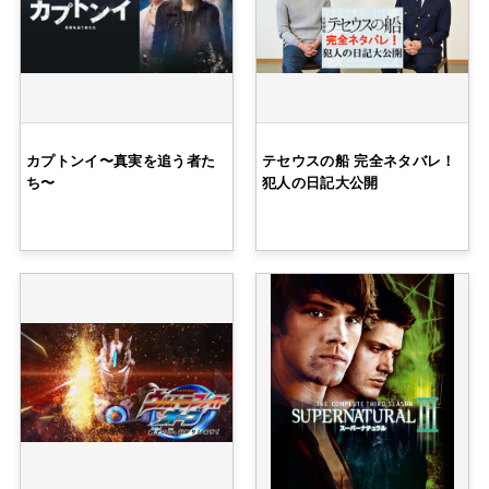
カプトンイ〜真実を追う者た
テセウスの船 完全ネタバレ！
ち〜
犯人の日記大公開