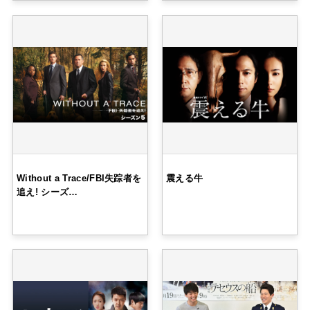
Without a Trace/FBI失踪者を
震える牛
追え! シーズ…