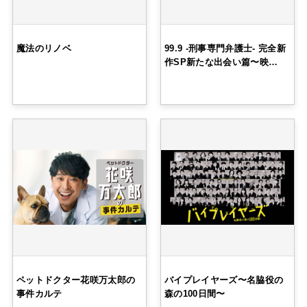
魔法のリノベ
99.9 -刑事専門弁護士- 完全新
作SP新たな出会い篇〜映…
ペットドクター花咲万太郎の
バイプレイヤーズ〜名脇役の
事件カルテ
森の100日間〜