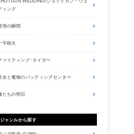
SHOTGUN WEDDING/ショットガン・ウェ
ディング
愛情の瞬間
十字砲火
ファイティング･タイガー
美女と魔物のバッティングセンター
俺たちの明日
ジャンルから探す
アジア映画
(2,098)