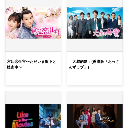
宮廷恋仕官〜ただいま殿下と
「大叔的愛」(香港版「おっさ
捜査中〜
んずラブ」)