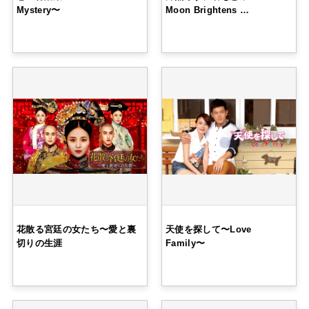
Mystery〜
Moon Brightens …
花散る宮廷の女たち〜愛と裏
天使を探して〜Love
切りの生涯
Family〜