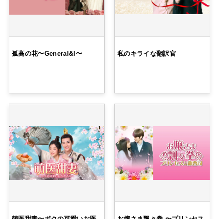
孤高の花〜General&I〜
私のキライな翻訳官
萌医甜妻〜ボクの可愛いお医
お嬢さま飄々拳 〜プリンセス