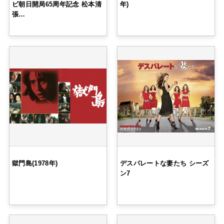
ビ朝日開局65周年記念 松本清
年)
張…
獄門島(1978年)
デスパレートな妻たち シーズ
ン7