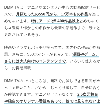
DMM TVは、アニメやエンタメが中心の動画配信サービ
スで、
月額たったの550円から、17万本もの作品
が楽し
めちゃいます。
特にアニメは5,400作品以上
とめちゃく
ちゃ豊富！懐かしの名作から最新の話題作まで、続々と
更新されているそう。
映画やドラマもバッチリ揃ってて、国内外の作品が見放
題。さらに、550ポイントがもらえて、
漫画やゲーム、
さらには大人向けのコンテンツまで
、いろいろ使えるか
ら、お得感満載！
DMM TVのいいところは、無料でお試しできる期間がめ
っちゃ長いこと。だから、じっくり試して、自分に合う
か確認できます。アニメだけじゃなくて、
2.5次元舞台
や独自のオリジナル番組もあって、他では見られないよ