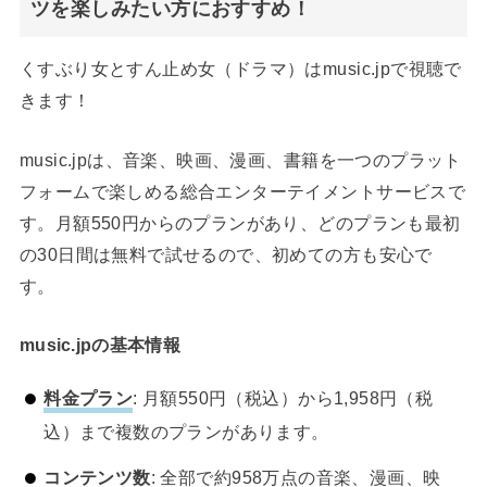
ツを楽しみたい方におすすめ！
くすぶり女とすん止め女（ドラマ）はmusic.jpで視聴で
きます！
music.jpは、音楽、映画、漫画、書籍を一つのプラット
フォームで楽しめる総合エンターテイメントサービスで
す。月額550円からのプランがあり、どのプランも最初
の30日間は無料で試せるので、初めての方も安心で
す。
music.jpの基本情報
料金プラン
: 月額550円（税込）から1,958円（税
込）まで複数のプランがあります。
コンテンツ数
: 全部で約958万点の音楽、漫画、映