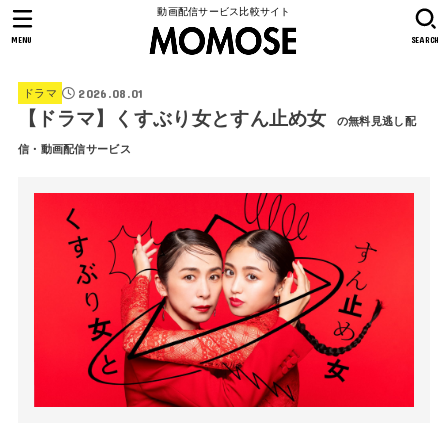
動画配信サービス比較サイト
MENU
SEARCH
2026.08.01
ドラマ
【ドラマ】くすぶり女とすん止め女
の無料見逃し配
信・動画配信サービス