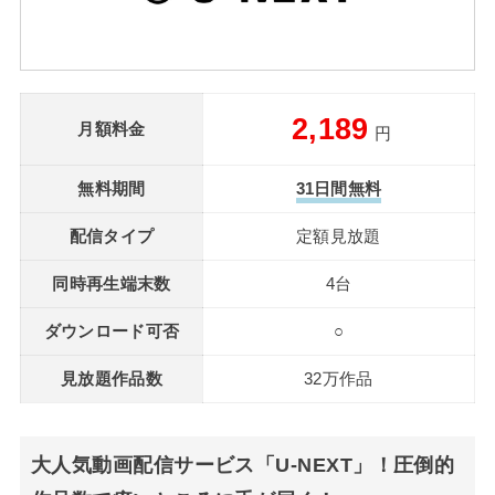
2,189
月額料金
円
無料期間
31日間無料
配信タイプ
定額見放題
同時再生端末数
4台
ダウンロード可否
○
見放題作品数
32万作品
大人気動画配信サービス「U-NEXT」！圧倒的