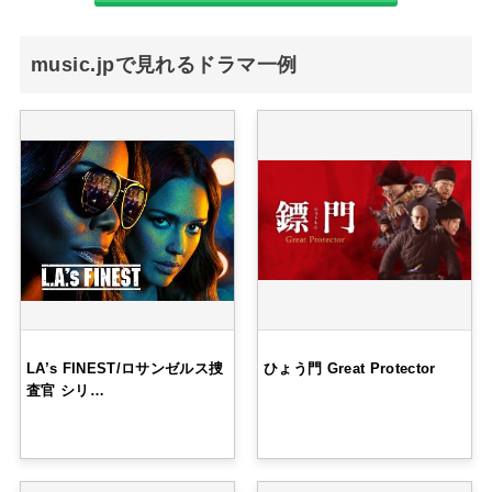
music.jpで見れるドラマ一例
LA’s FINEST/ロサンゼルス捜
ひょう門 Great Protector
査官 シリ…