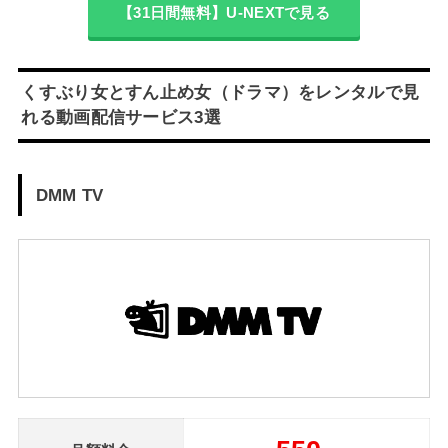
【31日間無料】U-NEXTで見る
くすぶり女とすん止め女（ドラマ）をレンタルで見
れる動画配信サービス3選
DMM TV