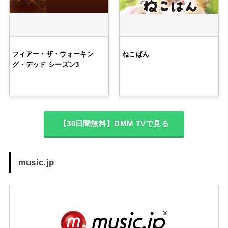
フィアー・ザ・ウォーキン
ねこばん
グ・デッド シーズン3
【30日間無料】DMM TVで見る
music.jp