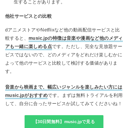
生することがあります。
他社サービスとの比較
dアニメストアやNetflixなど他の動画配信サービスと比
較すると、
music.jpの特徴は音楽や漫画など他のメディ
アも一緒に楽しめる点
です。ただし、完全な見放題サー
ビスではないので、どのメディアをどれだけ楽しむかに
よって他のサービスと比較して検討する価値がありま
す。
音楽から映画まで、幅広いジャンルを楽しみたい方には
music.jpがおすすめ
です。まずは無料トライアルを利用
して、自分に合ったサービスか試してみてくださいね！
【30日間無料】music.jpで見る