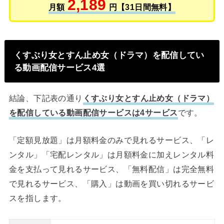
2,189
月額
円【31日間無料】
くすぶり女とすん止め女（ドラマ）を配信してい
る動画配信サービス4選
結論、下記表の通り
くすぶり女とすん止め女（ドラマ）
を配信している動画配信サービスは4サービス
です。
「定額見放題」は月額料金のみで見れるサービス、「レ
ンタル」「宅配レンタル」は月額料金に加えレンタル料
金を支払って見れるサービス、「無料配信」は完全無料
で見れるサービス、「購入」は動画を買い切れるサービ
スを指します。