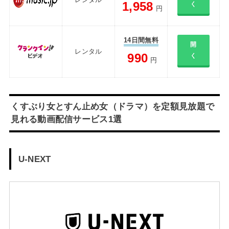
1,958
く
円
14日間無料
開
レンタル
990
く
円
くすぶり女とすん止め女（ドラマ）を定額見放題で
見れる動画配信サービス1選
U-NEXT