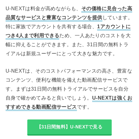
U-NEXTは料金が高めながらも、
その価格に見合った高
品質なサービスと豊富なコンテンツを提供
しています。
特に家族でアカウントを共有する場合、
1アカウントに
つき4人まで利用できる
ため、一人あたりのコストを大
幅に抑えることができます。また、31日間の無料トラ
イアルは新規ユーザーにとって大きな魅力です。
U-NEXTは、そのコストパフォーマンスの高さ、豊富な
コンテンツ、便利な機能を備えた動画配信サービスで
す。まずは31日間の無料トライアルでサービスを自分
自身で確かめてみると良いでしょう。
U-NEXTは強くお
すすめできる動画配信サービス
です。
【31日間無料】U-NEXTで見る