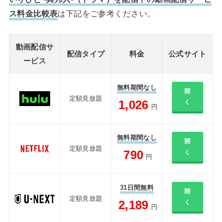
ス料金比較表
は下記をご参考ください。
動画配信サ
配信タイプ
料金
公式サイト
ービス
無料期間なし
開
定額見放題
1,026
く
円
無料期間なし
開
定額見放題
790
く
円
31日間無料
開
定額見放題
2,189
く
円