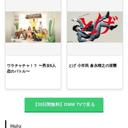
ウラチャチャ！？ 〜男女6人
とげ 小市民 倉永晴之の逆襲
恋のバトル〜
【30日間無料】DMM TVで見る
Hulu