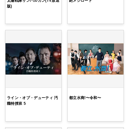
太陽戦隊サンバルカン(TV放送
絶メシロード
版)
ライン・オブ・デューティ 汚
都立水商!〜令和〜
職特捜班 5