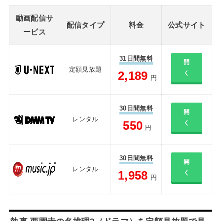
動画配信サ
配信タイプ
料金
公式サイト
ービス
31日間無料
開
定額見放題
2,189
く
円
30日間無料
開
レンタル
550
く
円
30日間無料
開
レンタル
1,958
く
円