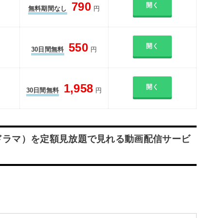
790
開く
無料期間なし
円
550
開く
30日間無料
円
1,958
開く
30日間無料
円
ドラマ）を定額見放題で見れる動画配信サービ