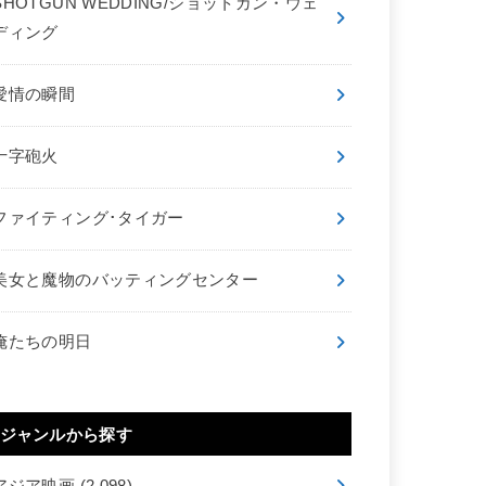
SHOTGUN WEDDING/ショットガン・ウェ
ディング
愛情の瞬間
十字砲火
ファイティング･タイガー
美女と魔物のバッティングセンター
俺たちの明日
ジャンルから探す
アジア映画
(2,098)