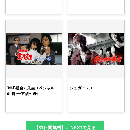
3年B組金八先生スペシャル
シュガーレス
6｢新･十五歳の母｣
【31日間無料】U-NEXTで見る