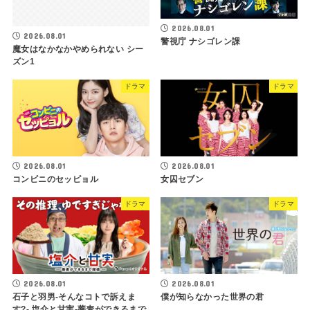
2026.08.01
2026.08.01
警視庁 ナシゴレン課
魔女はなかなかやめられない シー
ズン1
ドラマ
ドラマ
2026.08.01
2026.08.01
コンビニのセッピョル
女囚セブン
ドラマ
ドラマ
2026.08.01
2026.08.01
石子と羽男-そんなコトで訴えま
僕が知らなかった世界の君
す?- 塩介と甘実-蕎麦ができるまで