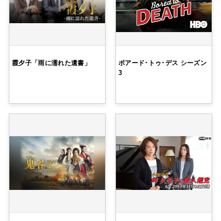
霞夕子「雨に濡れた遺書」
ボアード･トゥ･デス シーズン
3