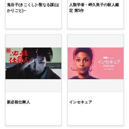
鬼谷子(きこくし)−聖なる謀(は
人類学者・岬久美子の殺人鑑
かりごと)−
定 第5作
新必殺仕舞人
インセキュア