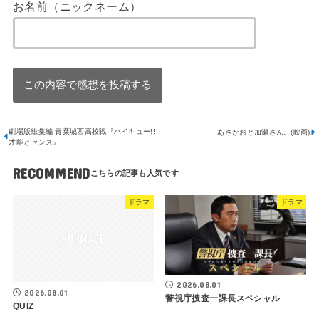
お名前（ニックネーム）
劇場版総集編 青葉城西高校戦『ハイキュー!!
あさがおと加瀬さん。(映画)
才能とセンス』
RECOMMEND
ドラマ
ドラマ
2026.08.01
2026.08.01
警視庁捜査一課長スペシャル
QUIZ