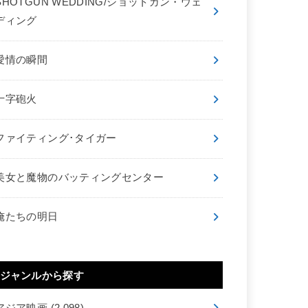
SHOTGUN WEDDING/ショットガン・ウェ
ディング
愛情の瞬間
十字砲火
ファイティング･タイガー
美女と魔物のバッティングセンター
俺たちの明日
ジャンルから探す
アジア映画
(2,098)