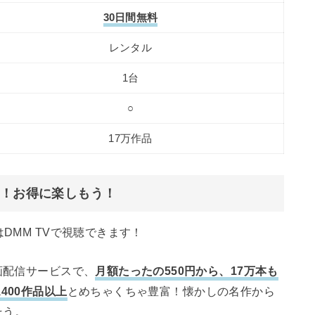
30日間無料
レンタル
1台
○
17万作品
大！お得に楽しもう！
DMM TVで視聴できます！
画配信サービスで、
月額たったの550円から、17万本も
400作品以上
とめちゃくちゃ豊富！懐かしの名作から
そう。