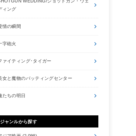
SHOTGUN WEDDING/ショットガン・ウェ
ディング
愛情の瞬間
十字砲火
ファイティング･タイガー
美女と魔物のバッティングセンター
俺たちの明日
ジャンルから探す
アジア映画
(2,098)