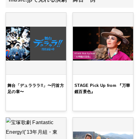
舞台「デュラララ!!」〜円首方
STAGE Pick Up from 『万華
足の章〜
鏡百景色』