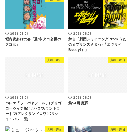
2026.08.01
2026.08.01
舞台「劇団シャイニング from うた
堀内夜あけの会「恐怖 タコ公園の
の☆プリンスさまっ♪『エヴリィ
タコ女」
Buddy!』」
演劇・舞台
演劇・舞台
2026.08.01
2026.08.01
バレエ「ラ・バヤデール」(グリゴ
第54回 魔界
ローヴィチ版)(ザハロワ/ラントラ
ートフ/アレクサンドロワ/ボリショ
イ・バレエ団)
演劇・舞台
演劇・舞台