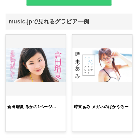
music.jpで見れるグラビア一例
倉田瑠夏 るかの1ページ…
時東ぁみ メガネのばかやろー