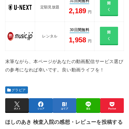
31日間無料
開
定額見放題
2,189
く
円
30日間無料
開
レンタル
1,958
く
円
末筆ながら、本ページがあなたの動画配信サービス選び
の参考になれば幸いです。良い動画ライフを！
グラビア
ポスト
シェア
はてブ
送る
Pocket
ほしのあき 検査入院の感想・レビューを投稿する