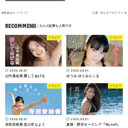
南波みわ ミワパイ
心霊 -ポルターガイスト-
RECOMMEND
グラビア
グラビア
2026.08.01
2026.08.01
山中真由美 愛してあげる
ゆうみ ゆうみらくる
グラビア
グラビア
2026.08.01
2026.08.01
寺田安裕香 恋の空もよう
真珠・野沢オークレア『Myself』