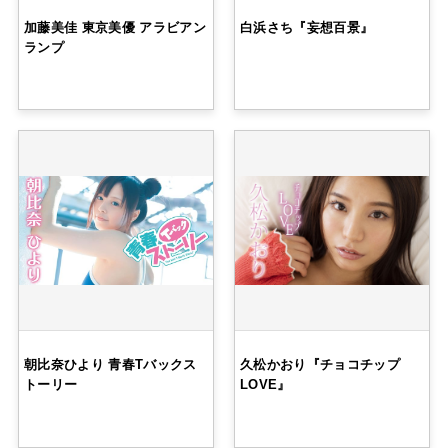
加藤美佳 東京美優 アラビアン
白浜さち『妄想百景』
ランプ
朝比奈ひより 青春Tバックス
久松かおり『チョコチップ
トーリー
LOVE』