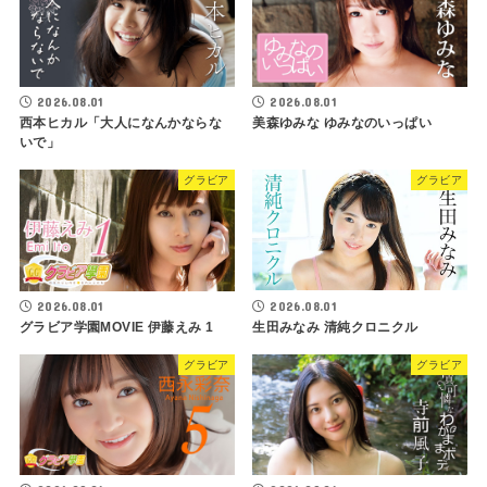
2026.08.01
2026.08.01
西本ヒカル「大人になんかならな
美森ゆみな ゆみなのいっぱい
いで」
グラビア
グラビア
2026.08.01
2026.08.01
グラビア学園MOVIE 伊藤えみ 1
生田みなみ 清純クロニクル
グラビア
グラビア