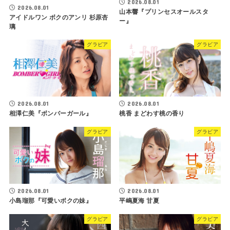
2026.08.01
2026.08.01
山本響『プリンセスオールスタ
アイドルワン ボクのアンリ 杉原杏
ー』
璃
グラビア
グラビア
2026.08.01
2026.08.01
相澤仁美『ボンバーガール』
桃香 まどわす桃の香り
グラビア
グラビア
2026.08.01
2026.08.01
小島瑠那『可愛いボクの妹』
平嶋夏海 甘夏
グラビア
グラビア