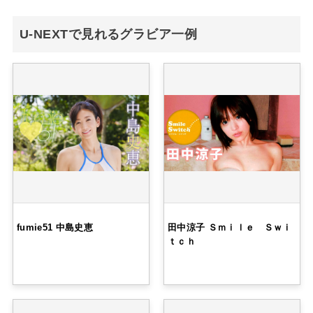
U-NEXTで見れるグラビア一例
fumie51 中島史恵
田中涼子 Ｓｍｉｌｅ Ｓｗｉ
ｔｃｈ