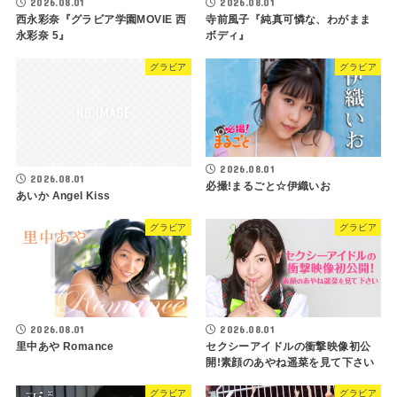
2026.08.01
2026.08.01
西永彩奈『グラビア学園MOVIE 西
寺前風子『純真可憐な、わがまま
永彩奈 5』
ボディ』
グラビア
グラビア
2026.08.01
2026.08.01
必撮!まるごと☆伊織いお
あいか Angel Kiss
グラビア
グラビア
2026.08.01
2026.08.01
里中あや Romance
セクシーアイドルの衝撃映像初公
開!素顔のあやね遥菜を見て下さい
グラビア
グラビア