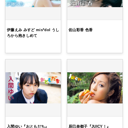
伊藤えみ みすど mis*dol うし
佐山彩香 色香
ろから抱きしめて
入間ゆい『おともだち』
辰巳奈都子『JUICY！』