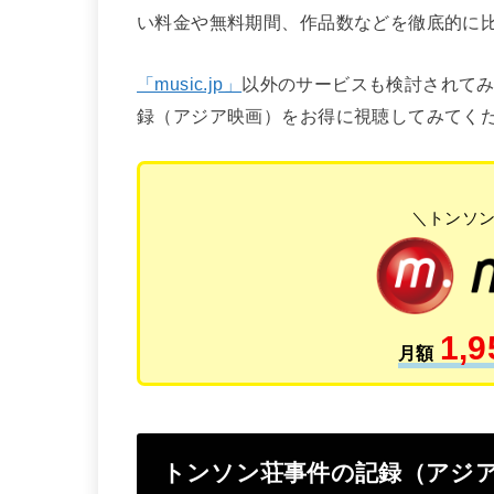
い料金や無料期間、作品数などを徹底的に
「music.jp」
以外のサービスも検討されて
録（アジア映画）をお得に視聴してみてく
＼トンソ
1,9
月額
トンソン荘事件の記録（アジ