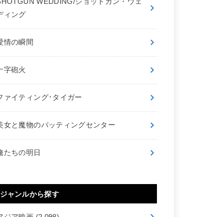
SHOTGUN WEDDING/ショットガン・ウェ
ディング
愛情の瞬間
十字砲火
ファイティング･タイガー
美女と魔物のバッティングセンター
俺たちの明日
ジャンルから探す
アジア映画
(2,098)