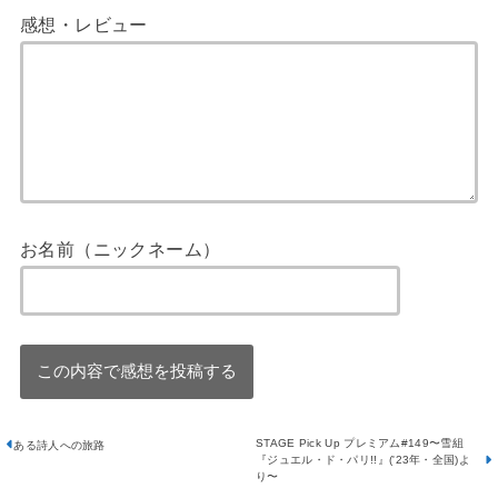
感想・レビュー
お名前（ニックネーム）
STAGE Pick Up プレミアム#149〜雪組
ある詩人への旅路
『ジュエル・ド・パリ!!』('23年・全国)よ
り〜