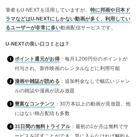
筆者もU-NEXTを活用していますが、
特に邦画や日本ド
ラマなどはU-NEXTにしかない動画が多く、利用してい
るユーザーが非常に多い
動画配信サービスです。
U-NEXTの良い口コミとは？
ポイント還元がお得
：毎月1,200円分のポイントが
付与され、新作映画のレンタルなどに利用可能
漫画や雑誌が読める
：追加料金なしで幅広いジャン
ルの雑誌や漫画が読み放題
豊富なコンテンツ
：30万本以上の動画が見放題。他
にはない独占配信も多数
31日間の無料トライアル
：最初の1か月は無料でサ
ービスを試すことができ、気に入らなければ解約も