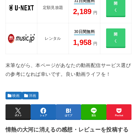
31日間無料
開
定額見放題
2,189
く
円
30日間無料
開
レンタル
1,958
く
円
末筆ながら、本ページがあなたの動画配信サービス選び
の参考になれば幸いです。良い動画ライフを！
映画
洋画
ポスト
シェア
はてブ
送る
Pocket
情熱の大河に消えるの感想・レビューを投稿する