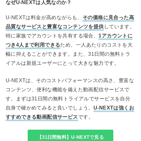
なぜU-NEXTは人気なのか？
U-NEXTは料金が高めながらも、
その価格に見合った高
品質なサービスと豊富なコンテンツを提供
しています。
特に家族でアカウントを共有する場合、
1アカウントに
つき4人まで利用できる
ため、一人あたりのコストを大
幅に抑えることができます。また、31日間の無料トラ
イアルは新規ユーザーにとって大きな魅力です。
U-NEXTは、そのコストパフォーマンスの高さ、豊富な
コンテンツ、便利な機能を備えた動画配信サービスで
す。まずは31日間の無料トライアルでサービスを自分
自身で確かめてみると良いでしょう。
U-NEXTは強くお
すすめできる動画配信サービス
です。
【31日間無料】U-NEXTで見る