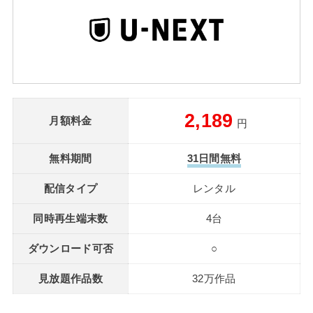
2,189
月額料金
円
無料期間
31日間無料
配信タイプ
レンタル
同時再生端末数
4台
ダウンロード可否
○
見放題作品数
32万作品