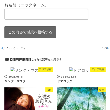
お名前（ニックネーム）
ナイト・ウォッチャー
ソウ5
RECOMMEND
アジア映画
アジア映画
2026.08.01
2026.08.01
ヤング・マスター
ドアロック
映画
映画