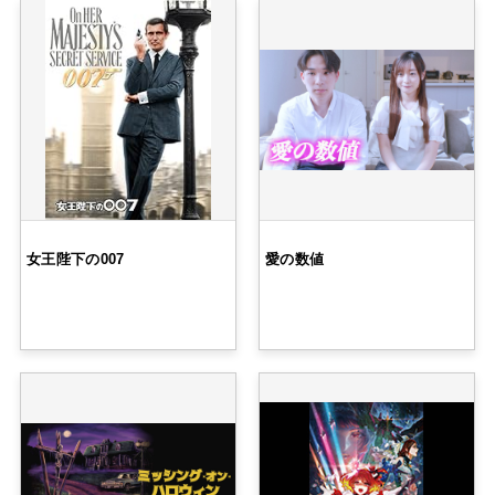
女王陛下の007
愛の数値