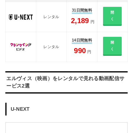
31日間無料
開
レンタル
2,189
く
円
14日間無料
開
レンタル
990
く
円
エルヴィス（映画）をレンタルで見れる動画配信サ
ービス2選
U-NEXT