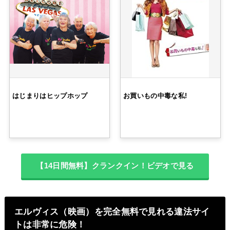
はじまりはヒップホップ
お買いもの中毒な私!
【14日間無料】クランクイン！ビデオで見る
エルヴィス（映画）を完全無料で見れる違法サイ
トは非常に危険！