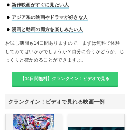
新作映画がすぐに見たい人
アジア系の映画やドラマが好きな人
漫画と動画の両方を楽しみたい人
お試し期間も14日間ありますので、まずは無料で体験
してみてはいかがでしょうか？自分に合うかどうか、じ
っくりと確かめることができますよ。
【14日間無料】クランクイン！ビデオで見る
クランクイン！ビデオで見れる映画一例