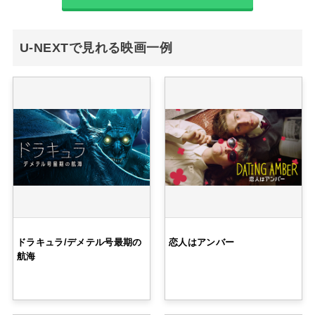
U-NEXTで見れる映画一例
ドラキュラ/デメテル号最期の
恋人はアンバー
航海