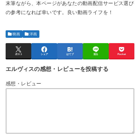
末筆ながら、本ページがあなたの動画配信サービス選び
の参考になれば幸いです。良い動画ライフを！
映画
洋画
ポスト
シェア
はてブ
送る
Pocket
エルヴィスの感想・レビューを投稿する
感想・レビュー