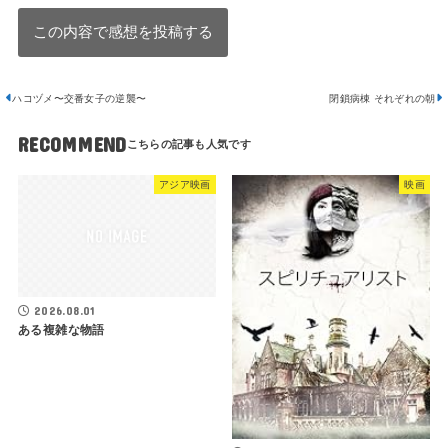
ハコヅメ〜交番女子の逆襲〜
閉鎖病棟 それぞれの朝
RECOMMEND
アジア映画
映画
2026.08.01
ある複雑な物語