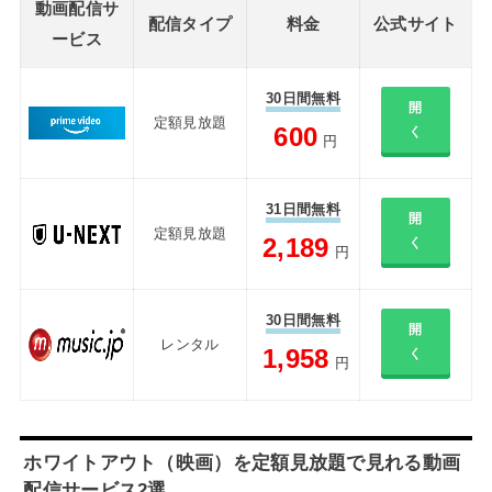
動画配信サ
配信タイプ
料金
公式サイト
ービス
30日間無料
開
定額見放題
600
く
円
31日間無料
開
定額見放題
2,189
く
円
30日間無料
開
レンタル
1,958
く
円
ホワイトアウト（映画）を定額見放題で見れる動画
配信サービス2選