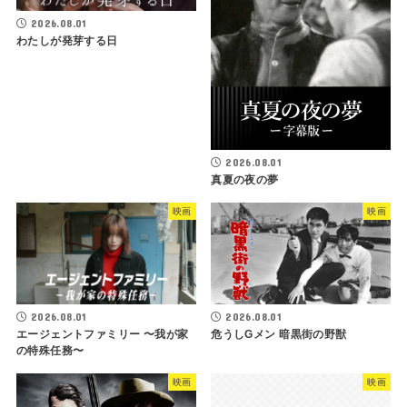
2026.08.01
わたしが発芽する日
2026.08.01
真夏の夜の夢
映画
映画
2026.08.01
2026.08.01
危うしGメン 暗黒街の野獣
エージェントファミリー 〜我が家
の特殊任務〜
映画
映画