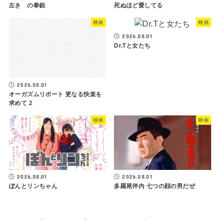
左きゝの拳銃
死ぬほど愛してる
映画
映画
2026.08.01
Dr.Tと女たち
2026.08.01
オーガズムリポート 更なる快楽を
求めて 2
映画
映画
2026.08.01
2026.08.01
ぼんとリンちゃん
多羅尾伴内 七つの顔の男だぜ