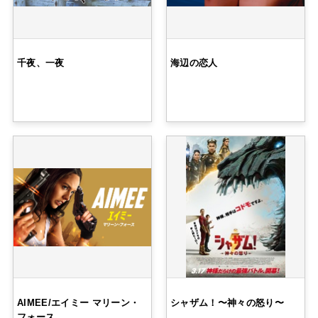
千夜、一夜
海辺の恋人
AIMEE/エイミー マリーン・
シャザム！〜神々の怒り〜
フォース