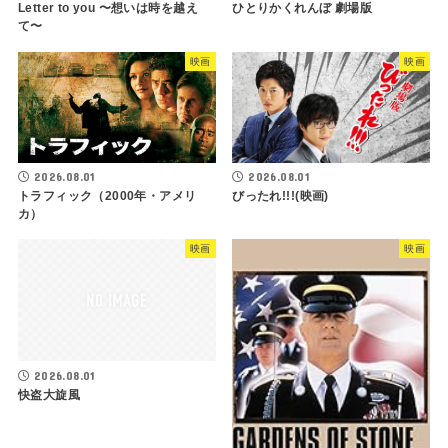
Letter to you 〜想いは時を越え
ひとりかくれんぼ 劇場版
て〜
映画
映画
2026.08.01
2026.08.01
トラフィック（2000年・アメリ
びったれ!!!(映画)
カ）
映画
映画
2026.08.01
快盗大旋風