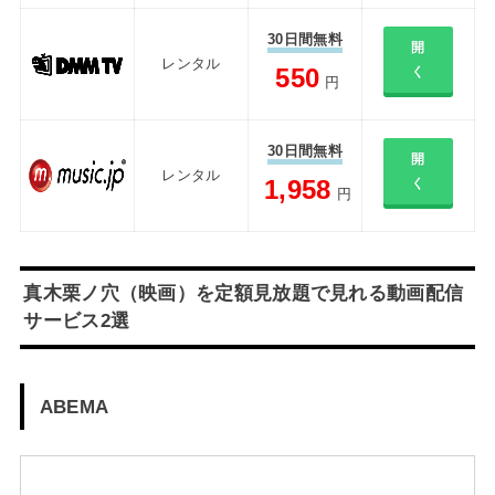
30日間無料
開
レンタル
550
く
円
30日間無料
開
レンタル
1,958
く
円
真木栗ノ穴（映画）を定額見放題で見れる動画配信
サービス2選
ABEMA