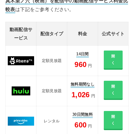
真木栗ノ穴（映画）を配信中の動画配信サービス料金比
較表
は下記をご参考ください。
動画配信サ
配信タイプ
料金
公式サイト
ービス
14日間
開
定額見放題
960
く
円
無料期間なし
開
定額見放題
1,026
く
円
30日間無料
開
レンタル
600
く
円