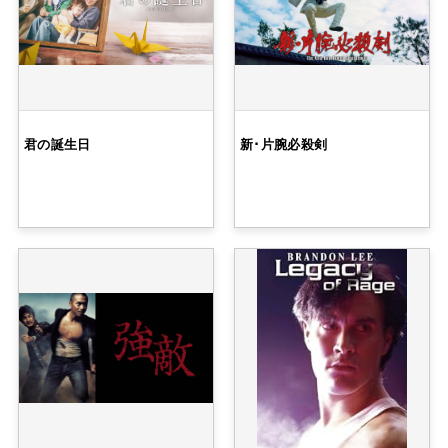
君の誕生日
新･片腕必殺剣