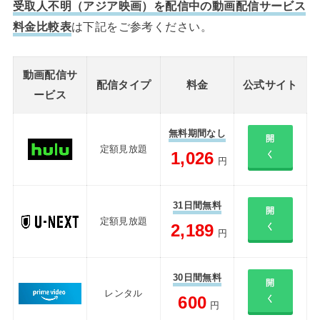
受取人不明（アジア映画）を配信中の動画配信サービス
料金比較表
は下記をご参考ください。
動画配信サ
配信タイプ
料金
公式サイト
ービス
無料期間なし
開
定額見放題
1,026
く
円
31日間無料
開
定額見放題
2,189
く
円
30日間無料
開
レンタル
600
く
円