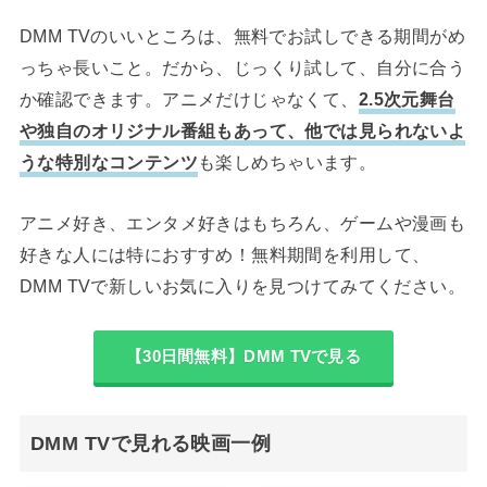
DMM TVのいいところは、無料でお試しできる期間がめ
っちゃ長いこと。だから、じっくり試して、自分に合う
か確認できます。アニメだけじゃなくて、
2.5次元舞台
や独自のオリジナル番組もあって、他では見られないよ
うな特別なコンテンツ
も楽しめちゃいます。
アニメ好き、エンタメ好きはもちろん、ゲームや漫画も
好きな人には特におすすめ！無料期間を利用して、
DMM TVで新しいお気に入りを見つけてみてください。
【30日間無料】DMM TVで見る
DMM TVで見れる映画一例