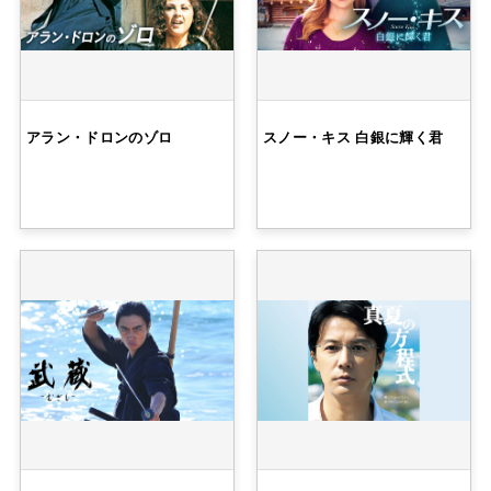
アラン・ドロンのゾロ
スノー・キス 白銀に輝く君