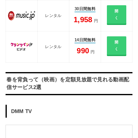
30日間無料
開
レンタル
1,958
く
円
14日間無料
開
レンタル
990
く
円
春を背負って（映画）を定額見放題で見れる動画配
信サービス2選
DMM TV