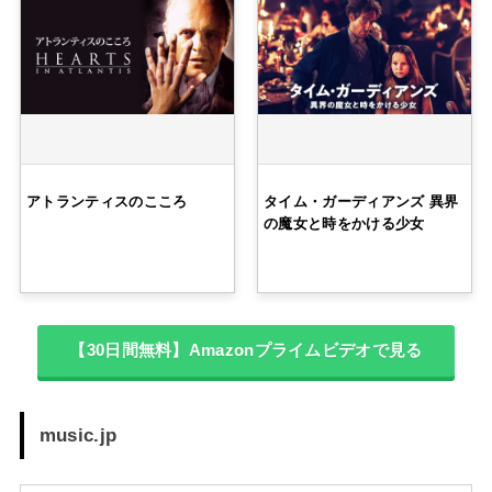
アトランティスのこころ
タイム・ガーディアンズ 異界
の魔女と時をかける少女
【30日間無料】Amazonプライムビデオで見る
music.jp