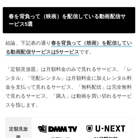
春を背負って（映画）を配信している動画配信サ
ービス5選
結論、下記表の通り
春を背負って（映画）を配信してい
る動画配信サービスは5サービス
です。
「定額見放題」は月額料金のみで見れるサービス、「レ
ンタル」「宅配レンタル」は月額料金に加えレンタル料
金を支払って見れるサービス、「無料配信」は完全無料
で見れるサービス、「購入」は動画を買い切れるサービ
スを指します。
定額見放
題