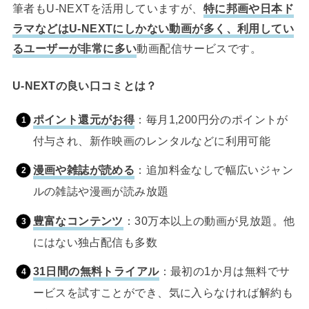
筆者もU-NEXTを活用していますが、
特に邦画や日本ド
ラマなどはU-NEXTにしかない動画が多く、利用してい
るユーザーが非常に多い
動画配信サービスです。
U-NEXTの良い口コミとは？
ポイント還元がお得
：毎月1,200円分のポイントが
付与され、新作映画のレンタルなどに利用可能
漫画や雑誌が読める
：追加料金なしで幅広いジャン
ルの雑誌や漫画が読み放題
豊富なコンテンツ
：30万本以上の動画が見放題。他
にはない独占配信も多数
31日間の無料トライアル
：最初の1か月は無料でサ
ービスを試すことができ、気に入らなければ解約も