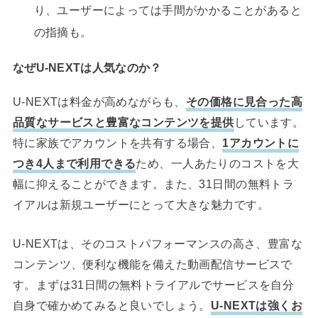
り、ユーザーによっては手間がかかることがあると
の指摘も。
なぜU-NEXTは人気なのか？
U-NEXTは料金が高めながらも、
その価格に見合った高
品質なサービスと豊富なコンテンツを提供
しています。
特に家族でアカウントを共有する場合、
1アカウントに
つき4人まで利用できる
ため、一人あたりのコストを大
幅に抑えることができます。また、31日間の無料トラ
イアルは新規ユーザーにとって大きな魅力です。
U-NEXTは、そのコストパフォーマンスの高さ、豊富な
コンテンツ、便利な機能を備えた動画配信サービスで
す。まずは31日間の無料トライアルでサービスを自分
自身で確かめてみると良いでしょう。
U-NEXTは強くお