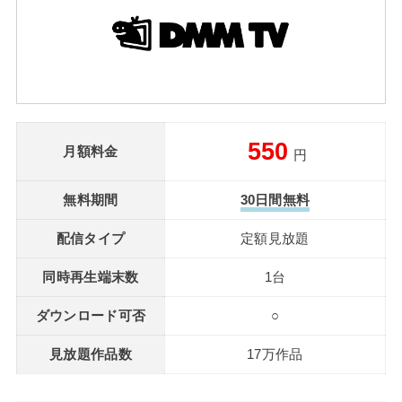
550
月額料金
円
無料期間
30日間無料
配信タイプ
定額見放題
同時再生端末数
1台
ダウンロード可否
○
見放題作品数
17万作品