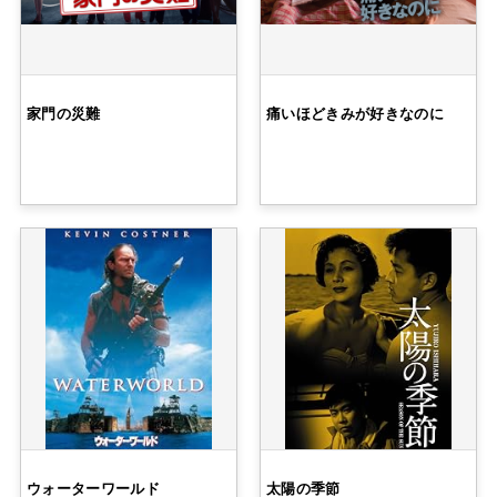
家門の災難
痛いほどきみが好きなのに
ウォーターワールド
太陽の季節