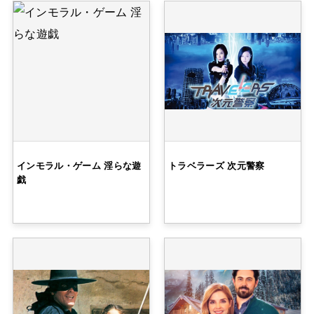
インモラル・ゲーム 淫らな遊
トラベラーズ 次元警察
戯