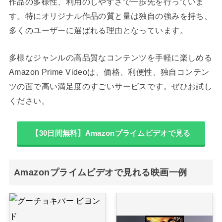
作品の多様性、利用のしやすさで一歩先を行っていま
す。特にオリジナル作品の質と量は独自の強みを持ち、
多くのユーザーに選ばれる理由となっています。
多様なジャンルの高品質なコンテンツを手軽に楽しめる
Amazon Prime Videoは、価格、利便性、独自コンテン
ツの面で高い満足度のすごいサービスです。ぜひお試し
ください。
【30日間無料】Amazonプライムビデオで見る
Amazonプライムビデオで見れる映画一例