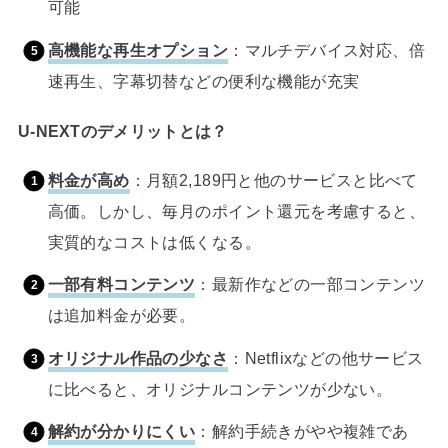
可能
高機能な再生オプション
：マルチデバイス対応、倍
速再生、字幕切替などの便利な機能が充実
U-NEXTのデメリットとは？
料金が高め
：月額2,189円と他のサービスと比べて
高価。しかし、毎月のポイント還元を考慮すると、
実質的なコストは低くなる。
一部有料コンテンツ
：最新作などの一部コンテンツ
は追加料金が必要。
オリジナル作品の少なさ
：Netflixなどの他サービス
に比べると、オリジナルコンテンツが少ない。
解約が分かりにくい
：解約手続きがやや複雑であ