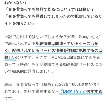
わからない」
「春を背負ってを無料で見るにはどうすれば良い？」
「春を背負ってを見逃してしまったので配信しているサ
イトを知りたい」
上記でお困りではないでしょうか？実際、Googleなど
で表示されている
配信情報は間違っているケースも多
く、配信されているサービス情報を詳細に把握するのは
難しい
現状です。そこで、MOMOSE編集部にて春を背
負って（映画）を全話視聴できる動画配信サービスにつ
いて徹底的に調査しました。
結論、春を背負って（映画）は2026年08月現在配信さ
れており、無料で視聴するなら
「DMM TV」
がおすすめ
です。