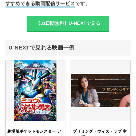
すすめできる動画配信サービス
です。
【31日間無料】U-NEXTで見る
U-NEXTで見れる映画一例
劇場版ポケットモンスター ア
ブリミング・ウィズ・ラブ 幸