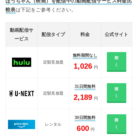
ぼっちゃん（映画）を配信中の動画配信サービス料金比
較表
は下記をご参考ください。
動画配信サ
配信タイプ
料金
公式サイト
ービス
無料期間なし
開
定額見放題
1,026
く
円
31日間無料
開
定額見放題
2,189
く
円
30日間無料
開
レンタル
600
く
円