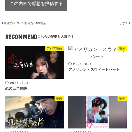
欲望の街 No.4 非道なSNS闇金
しずく
RECOMMEND
アジア映画
映画
2026.08.01
アメリカン・スウィートハート
2026.08.01
恋の三角関係
映画
映画