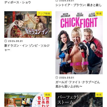
2026.08.01
ディボース・ショウ
シントイア・ブラウン: 裁きと赦し
アジア映画
映画
2026.08.01
新ドラゴン・イン ゾンビ・ソルジ
ャー
2026.08.01
ガールズ･ファイト･クラブ〜どん
底から這い上がれ〜
映画
映画