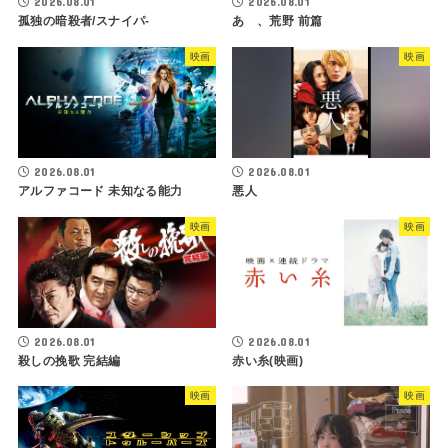
2026.08.01
2026.08.01
孤独の暗殺者/スナイパ-
あゝ、荒野 前篇
映画
映画
2026.08.01
2026.08.01
アルファコード 未知なる能力
悪人
映画
映画
2026.08.01
2026.08.01
殺しの挽歌 完結編
赤い糸(映画)
映画
映画