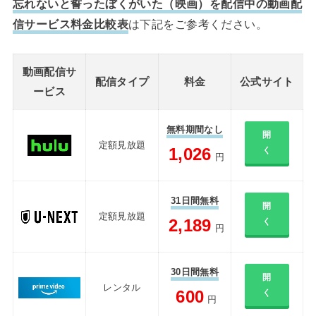
忘れないと誓ったぼくがいた（映画）を配信中の動画配
信サービス料金比較表
は下記をご参考ください。
動画配信サ
配信タイプ
料金
公式サイト
ービス
無料期間なし
開
定額見放題
1,026
く
円
31日間無料
開
定額見放題
2,189
く
円
30日間無料
開
レンタル
600
く
円