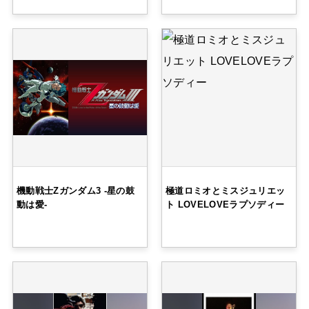
機動戦士Ζガンダム3 -星の鼓
極道ロミオとミスジュリエッ
動は愛-
ト LOVELOVEラプソディー