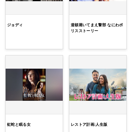
ジョディ
道頓堀いてまえ警部 なにわポ
リスストーリー
虹蛇と眠る女
レストア計画:人生版