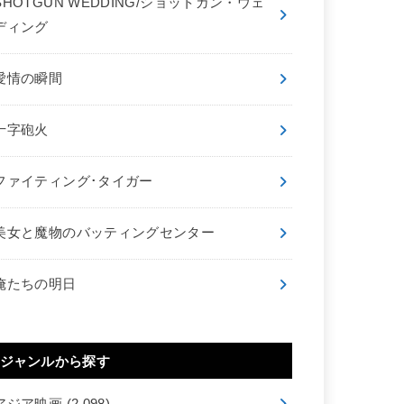
SHOTGUN WEDDING/ショットガン・ウェ
ディング
愛情の瞬間
十字砲火
ファイティング･タイガー
美女と魔物のバッティングセンター
俺たちの明日
ジャンルから探す
アジア映画
(2,098)