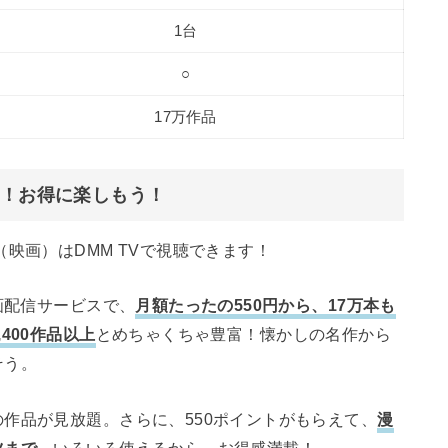
1台
○
17万作品
大！お得に楽しもう！
映画）はDMM TVで視聴できます！
画配信サービスで、
月額たったの550円から、17万本も
400作品以上
とめちゃくちゃ豊富！懐かしの名作から
そう。
作品が見放題。さらに、550ポイントがもらえて、
漫
ツまで
、いろいろ使えるから、お得感満載！