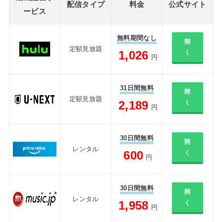
配信タイプ
料金
公式サイト
ービス
無料期間なし
開
定額見放題
1,026
く
円
31日間無料
開
定額見放題
2,189
く
円
30日間無料
開
レンタル
600
く
円
30日間無料
開
レンタル
1,958
く
円