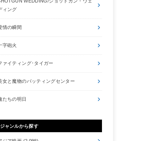
SHOTGUN WEDDING/ショットガン・ウェ
ディング
愛情の瞬間
十字砲火
ファイティング･タイガー
美女と魔物のバッティングセンター
俺たちの明日
ジャンルから探す
アジア映画
(2,098)