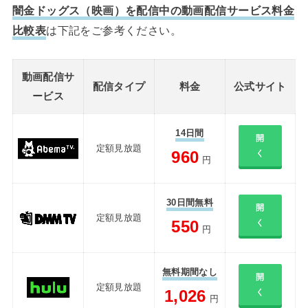
闇金ドッグス（映画）を配信中の動画配信サービス料金
比較表
は下記をご参考ください。
動画配信サ
配信タイプ
料金
公式サイト
ービス
14日間
開
定額見放題
960
く
円
30日間無料
開
定額見放題
550
く
円
無料期間なし
開
定額見放題
1,026
く
円