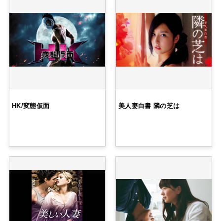
HK/変態仮面
美人妻白書 隣の芝は