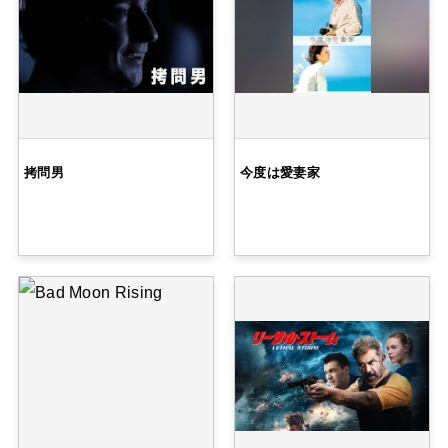
拷問男
今度は愛妻家