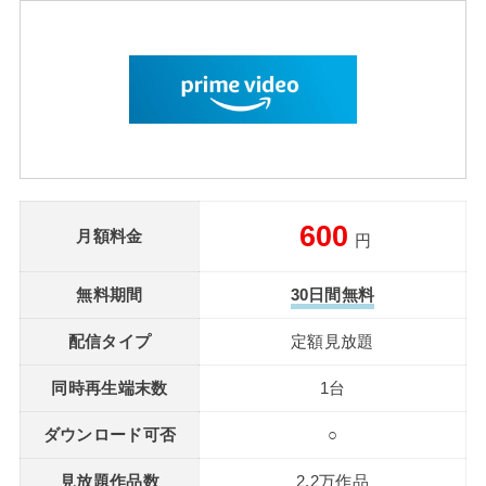
600
月額料金
円
無料期間
30日間無料
配信タイプ
定額見放題
同時再生端末数
1台
ダウンロード可否
○
見放題作品数
2.2万作品