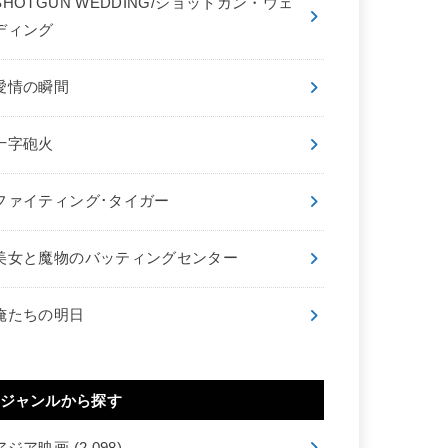
SHOTGUN WEDDING/ショットガン・ウェ
ディング
愛情の瞬間
十字砲火
ファイティング･タイガー
美女と魔物のバッティングセンター
俺たちの明日
ジャンルから探す
アジア映画
(2,098)