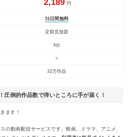
2,189
円
31日間無料
定額見放題
4台
○
32万作品
」！圧倒的作品数で痒いところに手が届く！
できます！
クラスの動画配信サービスです。映画、ドラマ、アニメ、