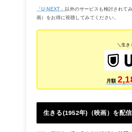
「U-NEXT」
以外のサービスも検討されてみ
画）をお得に視聴してみてください。
＼生きる
2,1
月額
生きる(1952年)（映画）を