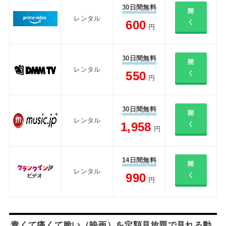
30日間無料
開
レンタル
600
く
円
30日間無料
開
レンタル
550
く
円
30日間無料
開
レンタル
1,958
く
円
14日間無料
開
レンタル
990
く
円
青くて痛くて脆い（映画）を定額見放題で見れる動