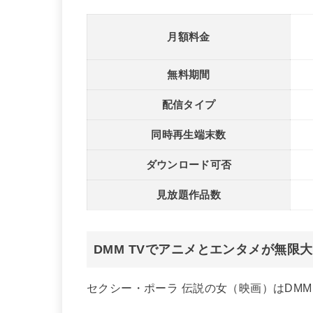
月額料金
無料期間
配信タイプ
同時再生端末数
ダウンロード可否
見放題作品数
DMM TVでアニメとエンタメが無限
セクシー・ポーラ 伝説の女（映画）はDMM