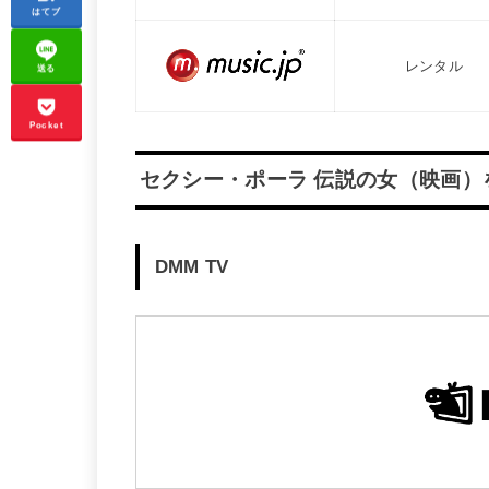
はてブ
レンタル
送る
Pocket
セクシー・ポーラ 伝説の女（映画）
DMM TV