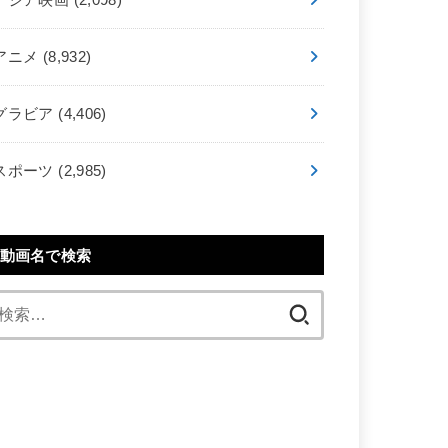
アニメ
(8,932)
グラビア
(4,406)
スポーツ
(2,985)
動画名で検索
検
索: