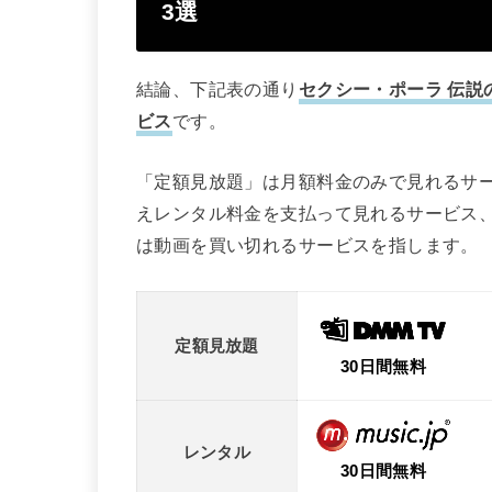
3選
結論、下記表の通り
セクシー・ポーラ 伝説
ビス
です。
「定額見放題」は月額料金のみで見れるサ
えレンタル料金を支払って見れるサービス
は動画を買い切れるサービスを指します。
定額見放題
30日間無料
レンタル
30日間無料