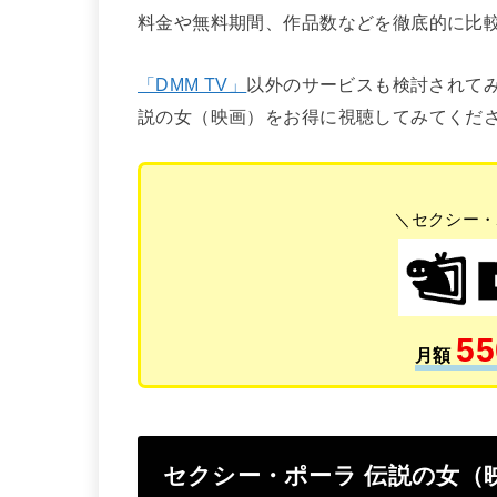
料金や無料期間、作品数などを徹底的に比
「DMM TV」
以外のサービスも検討されてみ
説の女（映画）をお得に視聴してみてくだ
＼セクシー・
55
月額
セクシー・ポーラ 伝説の女（