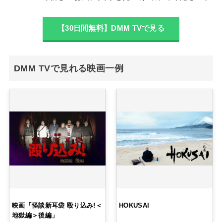
【30日間無料】DMM TVで見る
DMM TVで見れる映画一例
映画「怪談新耳袋 殴り込み!＜
HOKUSAI
地獄編＞後編」