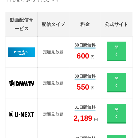
動画配信サ
配信タイプ
料金
公式サイト
ービス
30日間無料
開
定額見放題
600
く
円
30日間無料
開
定額見放題
550
く
円
31日間無料
開
定額見放題
2,189
く
円