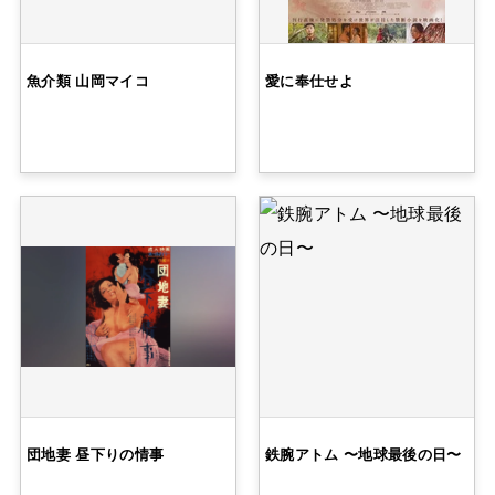
魚介類 山岡マイコ
愛に奉仕せよ
団地妻 昼下りの情事
鉄腕アトム 〜地球最後の日〜