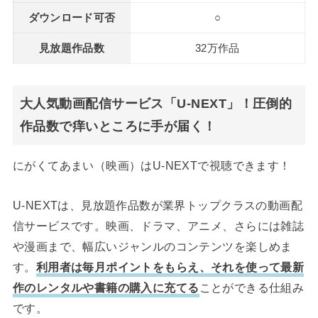
ダウンロード可否
○
見放題作品数
32万作品
大人気動画配信サービス「U-NEXT」！圧倒的
作品数で痒いところに手が届く！
にがくてあまい（映画）はU-NEXTで視聴できます！
U-NEXTは、見放題作品数が業界トップクラスの動画配
信サービスです。映画、ドラマ、アニメ、さらには雑誌
や漫画まで、幅広いジャンルのコンテンツを楽しめま
す。
利用者は毎月ポイントをもらえ、それを使って最新
作のレンタルや書籍の購入に充てる
ことができる仕組み
です。