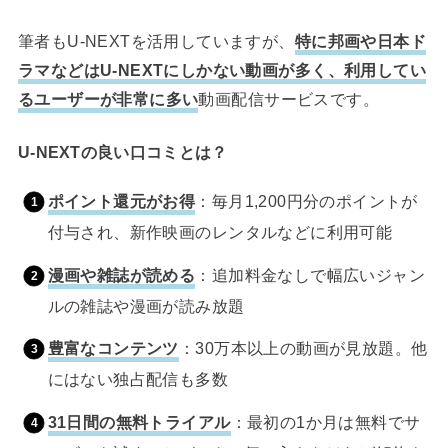
筆者もU-NEXTを活用していますが、
特に邦画や日本ド
ラマなどはU-NEXTにしかない動画が多く、利用してい
るユーザーが非常に多い
動画配信サービスです。
U-NEXTの良い口コミとは？
ポイント還元がお得
：毎月1,200円分のポイントが
付与され、新作映画のレンタルなどに利用可能
漫画や雑誌が読める
：追加料金なしで幅広いジャン
ルの雑誌や漫画が読み放題
豊富なコンテンツ
：30万本以上の動画が見放題。他
にはない独占配信も多数
31日間の無料トライアル
：最初の1か月は無料でサ