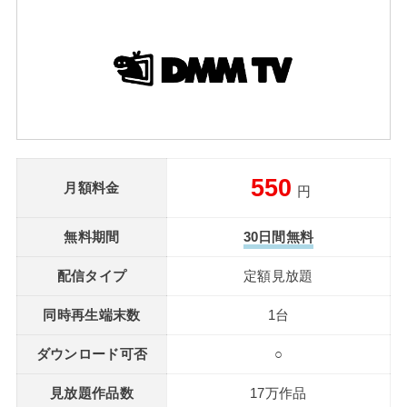
550
月額料金
円
無料期間
30日間無料
配信タイプ
定額見放題
同時再生端末数
1台
ダウンロード可否
○
見放題作品数
17万作品