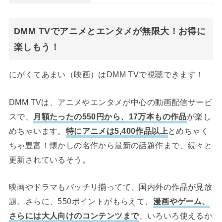
DMM TVでアニメとエンタメが無限大！お得に
楽しもう！
にがくてあまい（映画）はDMM TVで視聴できます！
DMM TVは、アニメやエンタメが中心の動画配信サービ
スで、
月額たったの550円から、17万本もの作品
が楽し
めちゃいます。
特にアニメは5,400作品以上
とめちゃく
ちゃ豊富！懐かしの名作から最新の話題作まで、続々と
更新されているそう。
映画やドラマもバッチリ揃ってて、国内外の作品が見放
題。さらに、550ポイントがもらえて、
漫画やゲーム、
さらには大人向けのコンテンツまで
、いろいろ使えるか