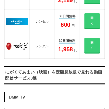
2,189
円
30日間無料
開
レンタル
600
く
円
30日間無料
開
レンタル
1,958
く
円
にがくてあまい（映画）を定額見放題で見れる動画
配信サービス3選
DMM TV