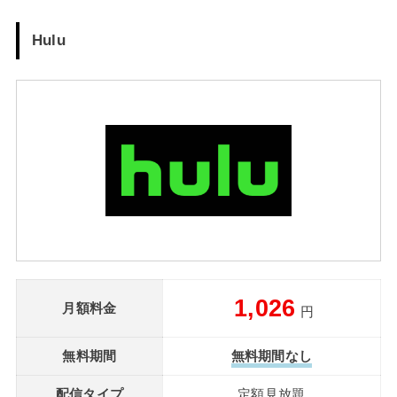
Hulu
1,026
月額料金
円
無料期間
無料期間なし
配信タイプ
定額見放題