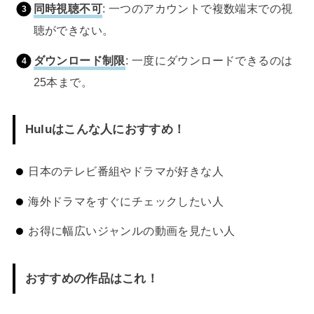
同時視聴不可
: 一つのアカウントで複数端末での視
聴ができない。
ダウンロード制限
: 一度にダウンロードできるのは
25本まで。
Huluはこんな人におすすめ！
日本のテレビ番組やドラマが好きな人
海外ドラマをすぐにチェックしたい人
お得に幅広いジャンルの動画を見たい人
おすすめの作品はこれ！