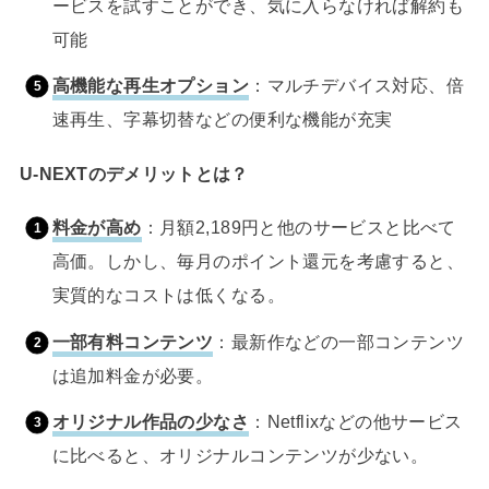
ービスを試すことができ、気に入らなければ解約も
可能
高機能な再生オプション
：マルチデバイス対応、倍
速再生、字幕切替などの便利な機能が充実
U-NEXTのデメリットとは？
料金が高め
：月額2,189円と他のサービスと比べて
高価。しかし、毎月のポイント還元を考慮すると、
実質的なコストは低くなる。
一部有料コンテンツ
：最新作などの一部コンテンツ
は追加料金が必要。
オリジナル作品の少なさ
：Netflixなどの他サービス
に比べると、オリジナルコンテンツが少ない。