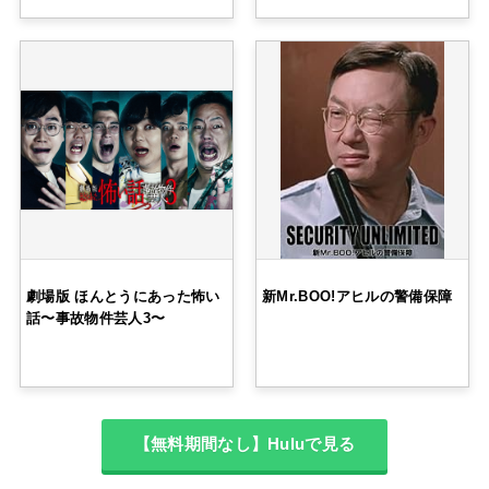
劇場版 ほんとうにあった怖い
新Mr.BOO!アヒルの警備保障
話〜事故物件芸人3〜
【無料期間なし】Huluで見る