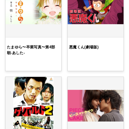
たまゆら〜卒業写真〜第4部
悪魔くん(劇場版)
朝-あした-