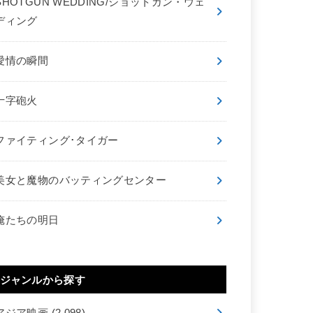
SHOTGUN WEDDING/ショットガン・ウェ
ディング
愛情の瞬間
十字砲火
ファイティング･タイガー
美女と魔物のバッティングセンター
俺たちの明日
ジャンルから探す
アジア映画
(2,098)