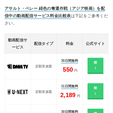
アサルト・ベレー 緋色の奪還作戦（アジア映画）を配
信中の動画配信サービス料金比較表
は下記をご参考くだ
さい。
動画配信サ
配信タイプ
料金
公式サイト
ービス
30日間無料
開
定額見放題
550
く
円
31日間無料
開
定額見放題
2,189
く
円
30日間無料