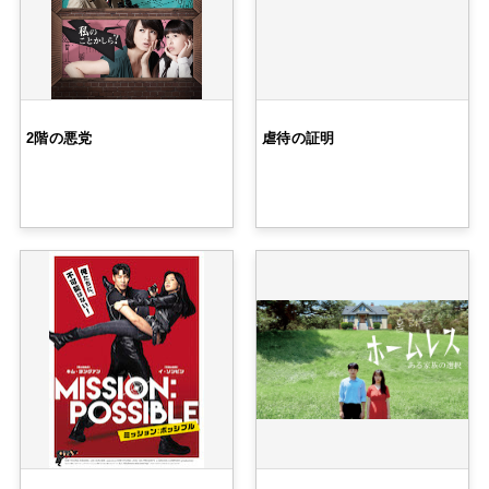
2階の悪党
虐待の証明