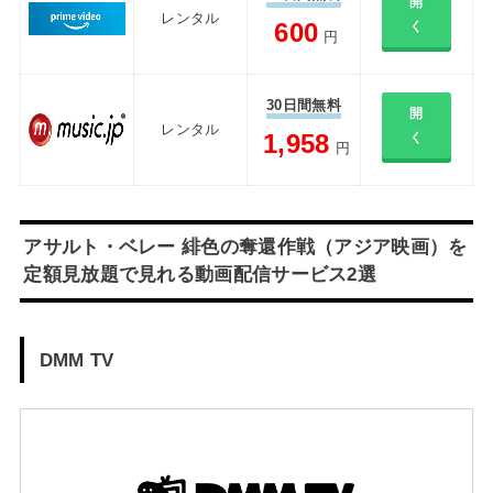
開
レンタル
600
く
円
30日間無料
開
レンタル
1,958
く
円
アサルト・ベレー 緋色の奪還作戦（アジア映画）を
定額見放題で見れる動画配信サービス2選
DMM TV