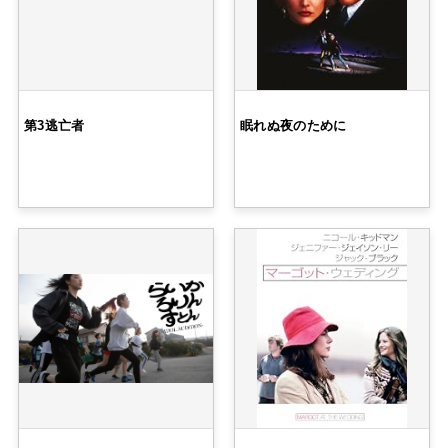
第3逃亡者
眠れぬ夜のために