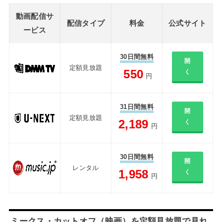
動画配信サ
配信タイプ
料金
公式サイト
ービス
30日間無料
開
定額見放題
550
く
円
31日間無料
開
定額見放題
2,189
く
円
30日間無料
開
レンタル
1,958
く
円
ミークス・カットオフ（映画）を定額見放題で見れ