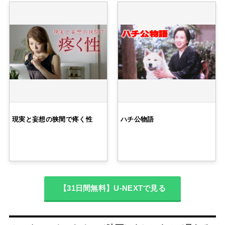
現実と妄想の狭間で疼く性
ハチ公物語
【31日間無料】U-NEXTで見る